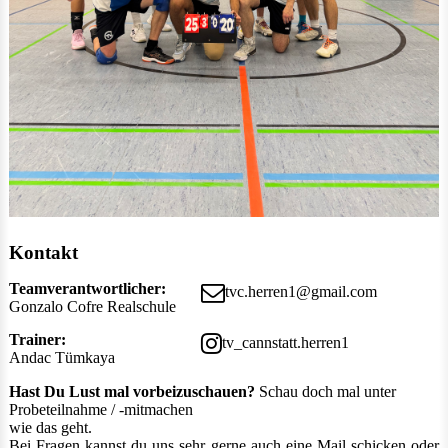
Kontakt
Teamverantwortlicher:
tvc.herren1@gmail.com
Gonzalo Cofre Realschule
Trainer:
tv_cannstatt.herren1
Andac Tümkaya
Hast Du Lust mal vorbeizuschauen?
Schau doch mal unter
Probeteilnahme / -mitmachen
wie das geht.
Bei Fragen kannst du uns sehr gerne auch eine Mail schicken oder